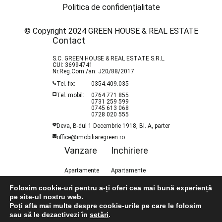
Politica de confidențialitate
© Copyright 2024 GREEN HOUSE & REAL ESTATE
Contact
S.C. GREEN HOUSE & REAL ESTATE S.R.L.
CUI: 36994741
Nr.Reg.Com./an: J20/88/2017
Tel. fix:
0354.409.035
Tel. mobil:
0764 771 855
0731 259 599
0745 613 068
0728 020 555
Deva, B-dul 1 Decembrie 1918, Bl. A, parter
office@imobiliaregreen.ro
Vanzare
Inchiriere
Apartamente
Apartamente
Case / Vile
Case / Vile
Folosim cookie-uri pentru a-ți oferi cea mai bună experiență
Garaje
Garaje
pe site-ul nostru web.
Spatii Comerciale
Spatii Comerciale
Poți afla mai multe despre cookie-urile pe care le folosim
sau să le dezactivezi în
setări
.
Terenuri
Terenuri