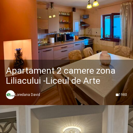
Apartament 2 camere zona
Liliacului -Liceul de Arte
Loredana David
1980