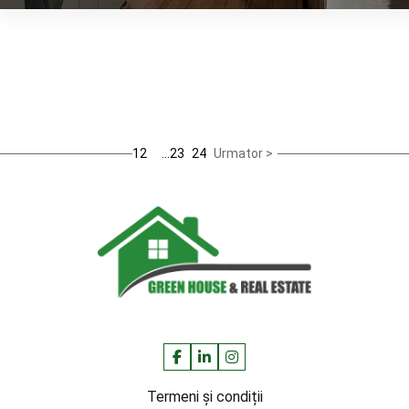
1
2
…
23
24
Urmator >
Termeni și condiții